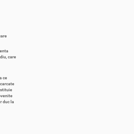
care
genta
diu, care
a ce
scarcate
stituie
ovenite
r duc la