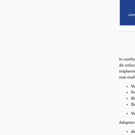
In confo
de colec
impleme
mai multe
V
Fr
G
Sa
V
Adaptare
de