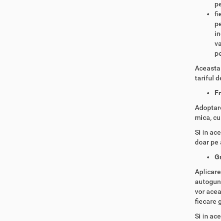
pe
fi
pe
in
va
pe
Aceasta 
tariful 
F
Adoptare
mica, cu
Si in ac
doar pe
G
Aplicare
autoguno
vor acea
fiecare 
Si in ace