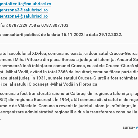
entoltenita@salubriscl.ro
gentzona3@salubriscl.ro
gentzona4@salubriscl.ro
efon:
0787.329.758 si 0787.807.103
 consultarii publice: de la data 16.11.2022 la data 29.12.2022.
itul secolului al XIX-lea, comuna nu exista, ci doar satul Crucea-Giurca
omunei Mihai Viteazu din plasa Borcea a județului Ialomița. Anuarul So
semnează însă înființarea comunei Crucea, cu satele Crucea-Giurcă ș
ti-Mihai Vodă, având în total 2366 de locuitori; comuna făcea parte di
 aceluiași județ. În 1931, numele satului Crucea-Giurcă a fost schimbat 
i cel al satului Ciocănești-Mihai Vodă în Floroaica.
 comuna a fost transferată raionului Călărași din regiunea Ialomița și a
52) din regiunea București. În 1964, atât comuna cât și satul ei de reș
umele de Vâlcelele. Comuna a revenit la județul Ialomița, reînființat, în 
reorganizare administrativă regională a dus la transferarea comunei la
.
sursa-
w