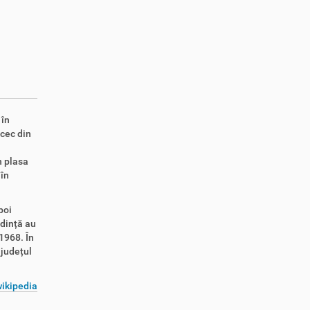
 în
cec din
i
n plasa
în
poi
edință au
1968. În
 județul
ikipedia