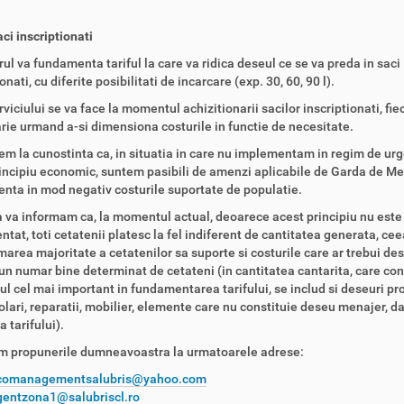
ci inscriptionati
ul va fundamenta tariful la care va ridica deseul ce se va preda in saci
onati, cu diferite posibilitati de incarcare (exp. 30, 60, 90 l).
rviciului se va face la momentul achizitionarii sacilor inscriptionati, fie
ie urmand a-si dimensiona costurile in functie de necesitate.
m la cunostinta ca, in situatia in care nu implementam in regim de ur
incipiu economic, suntem pasibili de amenzi aplicabile de Garda de Me
uenta in mod negativ costurile suportate de populatie.
 va informam ca, la momentul actual, deoarece acest principiu nu este
tat, toti cetatenii platesc la fel indiferent de cantitatea generata, cee
marea majoritate a cetatenilor sa suporte si costurile care ar trebui de
un numar bine determinat de cetateni (in cantitatea cantarita, care con
l cel mai important in fundamentarea tarifului, se includ si deseuri pr
lari, reparatii, mobilier, elemente care nu constituie deseu menajer, da
a tarifului).
m propunerile dumneavoastra la urmatoarele adrese:
comanagementsalubris@yahoo.com
gentzona1@salubriscl.ro