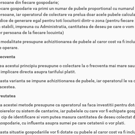
rsoane din fiecare gospodarie;
ecare gospodarie va primi un numar de pubele proportional cu numarul
rsoane, iar operatorul de colectare va prelua doar acele pubele calcula
dice de generare egal pentru toti locuitorii dintr-o zona (pentru fiecare
 stabili, impreuna cu Administratia, cantitatea de deseu pe care o vom 
r persoana de la fiecare locuinta)
modalitate presupune achizitionarea de pubele al caror cost va fi inclu
de operare.
recventa
a acestui principiu presupune o colectare la o frecventa mai mare sau
 implicare directa asupra tarifului platit.
easta varianta se impune achizitionarea de pubele, iar operatorul le va 
 acestea.
reutatea
a acestei metode presupune ca operatorul sa faca investitii pentru do
ierelor cu sistem de cantarire, iar pubelele cu care vor fi echipate gos
 cip de identificare si vom putea masura cantitatea de deseu colectat d
gospodarie, cu influenta asupra sumei pe care cetatenii o vor plati.
asta situatie gospodariile vor fi dotate cu pubele al caror cost va fi incl