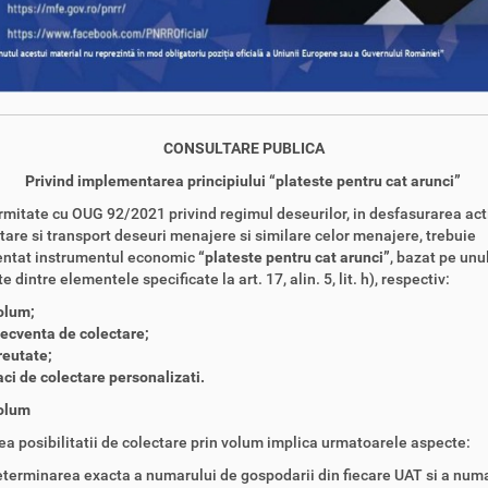
CONSULTARE PUBLICA
Privind implementarea principiului “plateste pentru cat arunci”
rmitate cu OUG 92/2021 privind regimul deseurilor, in desfasurarea acti
tare si transport deseuri menajere si similare celor menajere, trebuie
ntat instrumentul economic
“plateste pentru cat arunci”
, bazat pe unu
 dintre elementele specificate la art. 17, alin. 5, lit. h), respectiv:
olum;
ecventa de colectare;
reutate;
ci de colectare personalizati.
olum
a posibilitatii de colectare prin volum implica urmatoarele aspecte:
terminarea exacta a numarului de gospodarii din fiecare UAT si a numa