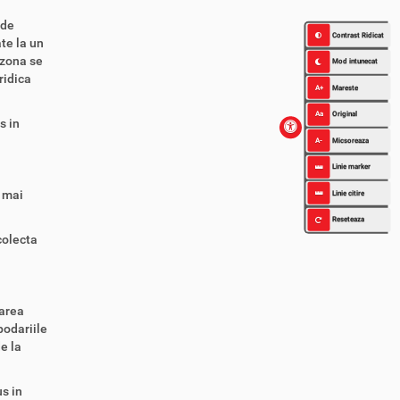
 de
Contrast Ridicat
te la un
 zona se
Mod intunecat
ridica
A+
Mareste
Aa
Original
s in
A-
Micsoreaza
Linie marker
 mai
Linie citire
Reseteaza
colecta
tarea
podariile
e la
us in