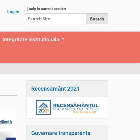
Search Site
only in current section
Log in
Advanced Search…
Integritate institutionala
Recensământ 2021
Guvernare transparenta