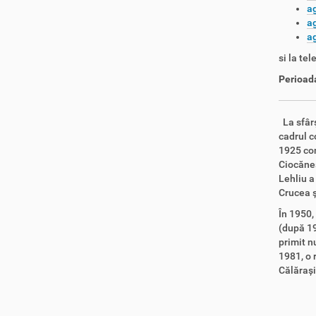
ag
a
a
si la tel
Perioada
La sfârș
cadrul c
1925 con
Ciocăneș
Lehliu a
Crucea ș
În 1950,
(după 19
primit n
1981, o 
Călărași