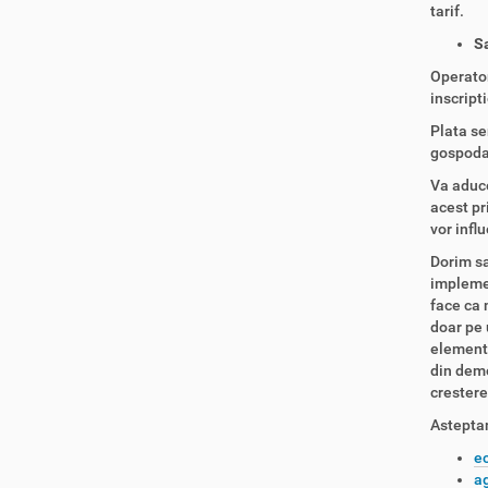
tarif.
Sa
Operator
inscripti
Plata se
gospodar
Va aduce
acest pr
vor infl
Dorim sa
implemen
face ca 
doar pe 
elementu
din demo
crestere
Astepta
e
a