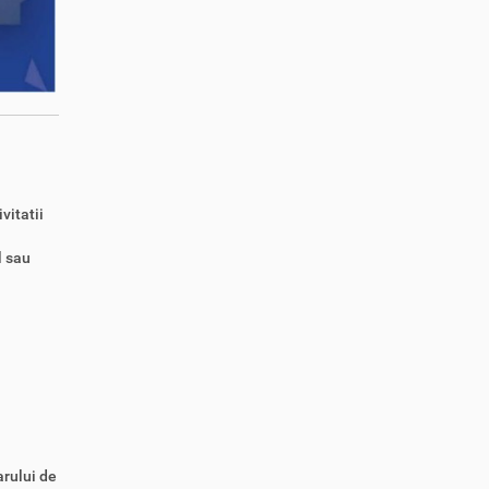
vitatii
l sau
rului de